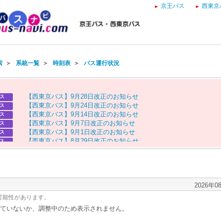
京王バス
西東京
索
＞
系統一覧
＞
時刻表
＞
バス運行状況
【
西
東
京
バ
ス
】
9
月
2
8
日
改
正
の
お
知
ら
せ
ス
【
西
東
京
バ
ス
】
9
月
2
4
日
改
正
の
お
知
ら
せ
ス
【
西
東
京
バ
ス
】
9
月
1
4
日
改
正
の
お
知
ら
せ
ス
【
西
東
京
バ
ス
】
9
月
7
日
改
正
の
お
知
ら
せ
ス
【
西
東
京
バ
ス
】
9
月
1
日
改
正
の
お
知
ら
せ
ス
【
西
東
京
バ
ス
】
8
月
2
9
日
改
正
の
お
知
ら
せ
ス
【
京
王
バ
ス
】
お
盆
ダ
イ
ヤ
の
お
知
ら
せ
ス
【
西
東
京
バ
ス
】
お
盆
ダ
イ
ヤ
の
お
知
ら
せ
ス
2026年0
可能性があります。
ていないか、調整中のため表示されません。