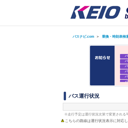
バスナビ.com
＞
乗換・時刻表検
バ
バ
バ
バ
バ
バ
バ
バ
バス運行状況
※走行予定は運行状況次第で変更される
こちらの路線は運行状況表示に対応し