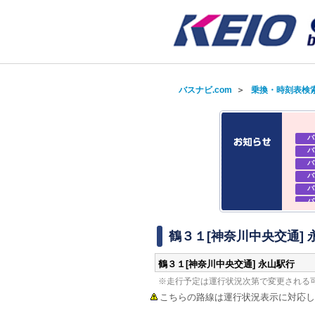
バスナビ.com
＞
乗換・時刻表検
バ
バ
バ
バ
バ
バ
バ
バ
鶴３１[神奈川中央交通] 
鶴３１[神奈川中央交通] 永山駅行
※走行予定は運行状況次第で変更される
こちらの路線は運行状況表示に対応し