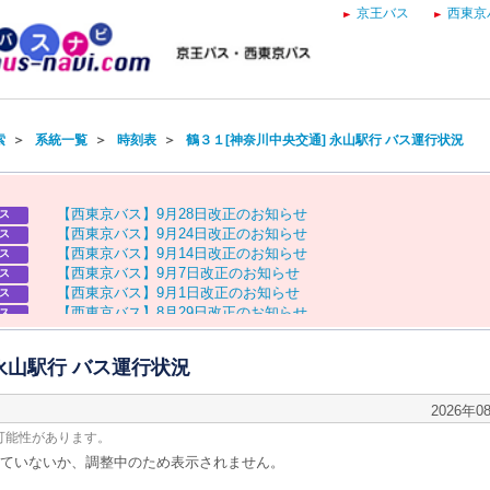
京王バス
西東京
索
＞
系統一覧
＞
時刻表
＞
鶴３１[神奈川中央交通] 永山駅行 バス運行状況
【
西
東
京
バ
ス
】
9
月
2
8
日
改
正
の
お
知
ら
せ
ス
【
西
東
京
バ
ス
】
9
月
2
4
日
改
正
の
お
知
ら
せ
ス
【
西
東
京
バ
ス
】
9
月
1
4
日
改
正
の
お
知
ら
せ
ス
【
西
東
京
バ
ス
】
9
月
7
日
改
正
の
お
知
ら
せ
ス
【
西
東
京
バ
ス
】
9
月
1
日
改
正
の
お
知
ら
せ
ス
【
西
東
京
バ
ス
】
8
月
2
9
日
改
正
の
お
知
ら
せ
ス
【
京
王
バ
ス
】
お
盆
ダ
イ
ヤ
の
お
知
ら
せ
ス
【
西
東
京
バ
ス
】
お
盆
ダ
イ
ヤ
の
お
知
ら
せ
ス
永山駅行 バス運行状況
2026年0
可能性があります。
ていないか、調整中のため表示されません。