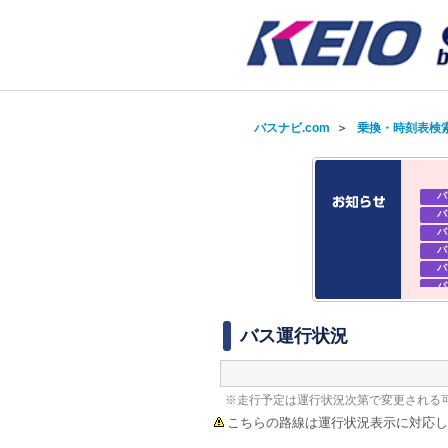
バスナビ.com
＞
乗換・時刻表検
バ
バ
バ
バ
バ
バ
バ
バ
バス運行状況
※走行予定は運行状況次第で変更される
こちらの路線は運行状況表示に対応し