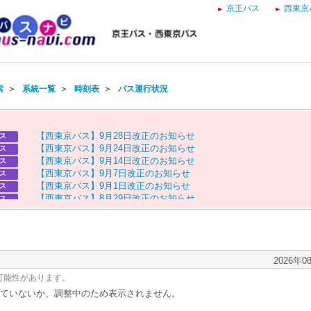
京王バス
西東京
索
＞
系統一覧
＞
時刻表
＞
バス運行状況
【
西
東
京
バ
ス
】
9
月
2
8
日
改
正
の
お
知
ら
せ
ス
【
西
東
京
バ
ス
】
9
月
2
4
日
改
正
の
お
知
ら
せ
ス
【
西
東
京
バ
ス
】
9
月
1
4
日
改
正
の
お
知
ら
せ
ス
【
西
東
京
バ
ス
】
9
月
7
日
改
正
の
お
知
ら
せ
ス
【
西
東
京
バ
ス
】
9
月
1
日
改
正
の
お
知
ら
せ
ス
【
西
東
京
バ
ス
】
8
月
2
9
日
改
正
の
お
知
ら
せ
ス
【
京
王
バ
ス
】
お
盆
ダ
イ
ヤ
の
お
知
ら
せ
ス
【
西
東
京
バ
ス
】
お
盆
ダ
イ
ヤ
の
お
知
ら
せ
ス
2026年0
可能性があります。
ていないか、調整中のため表示されません。