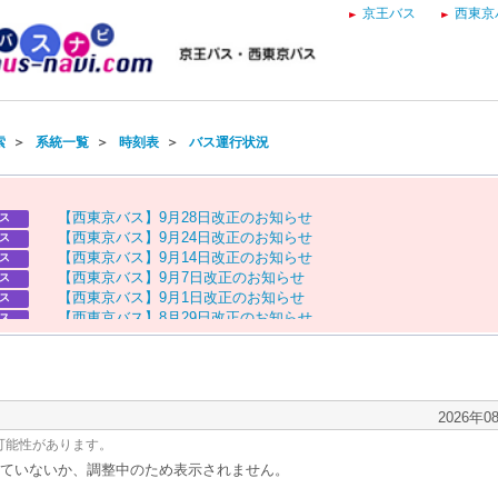
京王バス
西東京
索
＞
系統一覧
＞
時刻表
＞
バス運行状況
【
西
東
京
バ
ス
】
9
月
2
8
日
改
正
の
お
知
ら
せ
ス
【
西
東
京
バ
ス
】
9
月
2
4
日
改
正
の
お
知
ら
せ
ス
【
西
東
京
バ
ス
】
9
月
1
4
日
改
正
の
お
知
ら
せ
ス
【
西
東
京
バ
ス
】
9
月
7
日
改
正
の
お
知
ら
せ
ス
【
西
東
京
バ
ス
】
9
月
1
日
改
正
の
お
知
ら
せ
ス
【
西
東
京
バ
ス
】
8
月
2
9
日
改
正
の
お
知
ら
せ
ス
【
京
王
バ
ス
】
お
盆
ダ
イ
ヤ
の
お
知
ら
せ
ス
【
西
東
京
バ
ス
】
お
盆
ダ
イ
ヤ
の
お
知
ら
せ
ス
2026年0
可能性があります。
ていないか、調整中のため表示されません。