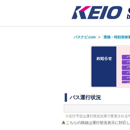
バスナビ.com
＞
乗換・時刻表検
バ
バ
バ
バ
バ
バ
バ
バ
バス運行状況
※走行予定は運行状況次第で変更される
こちらの路線は運行状況表示に対応し