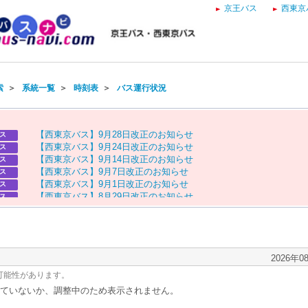
京王バス
西東京
索
＞
系統一覧
＞
時刻表
＞
バス運行状況
【
西
東
京
バ
ス
】
9
月
2
8
日
改
正
の
お
知
ら
せ
ス
【
西
東
京
バ
ス
】
9
月
2
4
日
改
正
の
お
知
ら
せ
ス
【
西
東
京
バ
ス
】
9
月
1
4
日
改
正
の
お
知
ら
せ
ス
【
西
東
京
バ
ス
】
9
月
7
日
改
正
の
お
知
ら
せ
ス
【
西
東
京
バ
ス
】
9
月
1
日
改
正
の
お
知
ら
せ
ス
【
西
東
京
バ
ス
】
8
月
2
9
日
改
正
の
お
知
ら
せ
ス
【
京
王
バ
ス
】
お
盆
ダ
イ
ヤ
の
お
知
ら
せ
ス
【
西
東
京
バ
ス
】
お
盆
ダ
イ
ヤ
の
お
知
ら
せ
ス
2026年0
可能性があります。
ていないか、調整中のため表示されません。