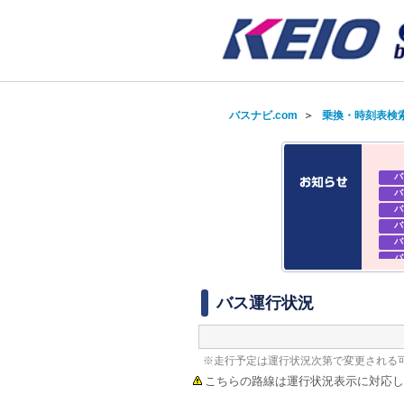
バスナビ.com
＞
乗換・時刻表検
バ
バ
バ
バ
バ
バ
バ
バ
バス運行状況
※走行予定は運行状況次第で変更される
こちらの路線は運行状況表示に対応し