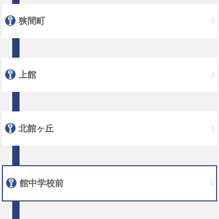
狭間町
上館
北館ヶ丘
館中学校前