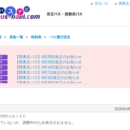
京王バス
西東京
索
＞
系統一覧
＞
時刻表
＞
バス運行状況
【
西
東
京
バ
ス
】
9
月
2
8
日
改
正
の
お
知
ら
せ
ス
【
西
東
京
バ
ス
】
9
月
2
4
日
改
正
の
お
知
ら
せ
ス
【
西
東
京
バ
ス
】
9
月
1
4
日
改
正
の
お
知
ら
せ
ス
【
西
東
京
バ
ス
】
9
月
7
日
改
正
の
お
知
ら
せ
ス
【
西
東
京
バ
ス
】
9
月
1
日
改
正
の
お
知
ら
せ
ス
【
西
東
京
バ
ス
】
8
月
2
9
日
改
正
の
お
知
ら
せ
ス
【
京
王
バ
ス
】
お
盆
ダ
イ
ヤ
の
お
知
ら
せ
ス
【
西
東
京
バ
ス
】
お
盆
ダ
イ
ヤ
の
お
知
ら
せ
ス
2026年0
可能性があります。
ていないか、調整中のため表示されません。