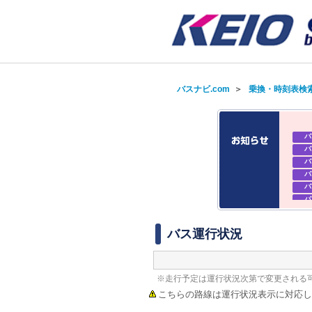
バスナビ.com
＞
乗換・時刻表検
バ
バ
バ
バ
バ
バ
バ
バ
バス運行状況
※走行予定は運行状況次第で変更される
こちらの路線は運行状況表示に対応し