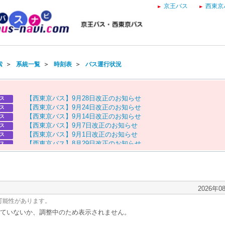
京王バス
西東京
索
＞
系統一覧
＞
時刻表
＞
バス運行状況
【
西
東
京
バ
ス
】
9
月
2
8
日
改
正
の
お
知
ら
せ
ス
【
西
東
京
バ
ス
】
9
月
2
4
日
改
正
の
お
知
ら
せ
ス
【
西
東
京
バ
ス
】
9
月
1
4
日
改
正
の
お
知
ら
せ
ス
【
西
東
京
バ
ス
】
9
月
7
日
改
正
の
お
知
ら
せ
ス
【
西
東
京
バ
ス
】
9
月
1
日
改
正
の
お
知
ら
せ
ス
【
西
東
京
バ
ス
】
8
月
2
9
日
改
正
の
お
知
ら
せ
ス
【
京
王
バ
ス
】
お
盆
ダ
イ
ヤ
の
お
知
ら
せ
ス
【
西
東
京
バ
ス
】
お
盆
ダ
イ
ヤ
の
お
知
ら
せ
ス
2026年0
可能性があります。
ていないか、調整中のため表示されません。