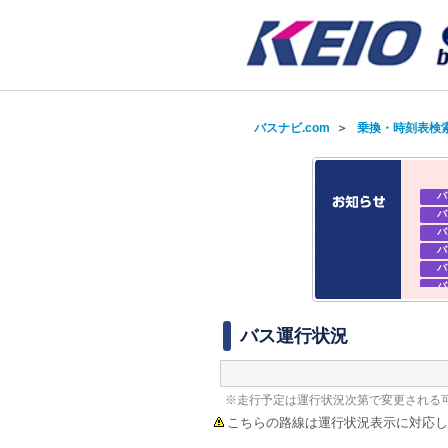
バスナビ.com
＞
乗換・時刻表検
バ
バ
バ
バ
バ
バ
バ
バ
バス運行状況
※走行予定は運行状況次第で変更される
こちらの路線は運行状況表示に対応し