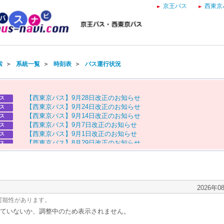
京王バス
西東京
索
＞
系統一覧
＞
時刻表
＞
バス運行状況
【
西
東
京
バ
ス
】
9
月
2
8
日
改
正
の
お
知
ら
せ
ス
【
西
東
京
バ
ス
】
9
月
2
4
日
改
正
の
お
知
ら
せ
ス
【
西
東
京
バ
ス
】
9
月
1
4
日
改
正
の
お
知
ら
せ
ス
【
西
東
京
バ
ス
】
9
月
7
日
改
正
の
お
知
ら
せ
ス
【
西
東
京
バ
ス
】
9
月
1
日
改
正
の
お
知
ら
せ
ス
【
西
東
京
バ
ス
】
8
月
2
9
日
改
正
の
お
知
ら
せ
ス
【
京
王
バ
ス
】
お
盆
ダ
イ
ヤ
の
お
知
ら
せ
ス
【
西
東
京
バ
ス
】
お
盆
ダ
イ
ヤ
の
お
知
ら
せ
ス
2026年0
可能性があります。
ていないか、調整中のため表示されません。