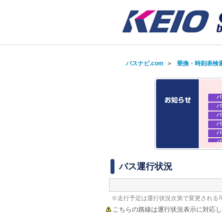
バスナビ.com
＞
乗換・時刻表検
バ
バ
バ
バ
バ
バ
バ
バ
バス運行状況
※走行予定は運行状況次第で変更される
こちらの路線は運行状況表示に対応し