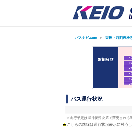
バスナビ.com
＞
乗換・時刻表検
バ
バ
バ
バ
バ
バ
バ
バ
バス運行状況
※走行予定は運行状況次第で変更される
こちらの路線は運行状況表示に対応し