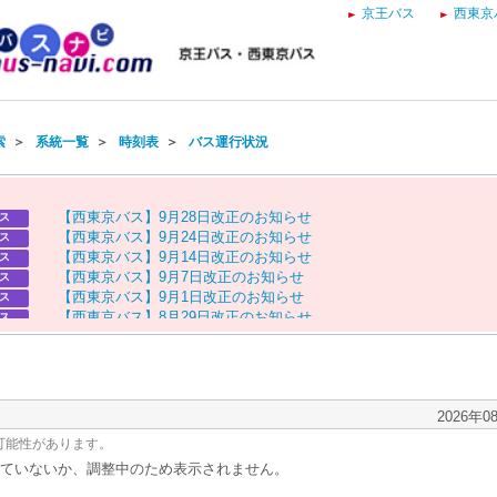
京王バス
西東京
索
＞
系統一覧
＞
時刻表
＞
バス運行状況
【
西
東
京
バ
ス
】
9
月
2
8
日
改
正
の
お
知
ら
せ
ス
【
西
東
京
バ
ス
】
9
月
2
4
日
改
正
の
お
知
ら
せ
ス
【
西
東
京
バ
ス
】
9
月
1
4
日
改
正
の
お
知
ら
せ
ス
【
西
東
京
バ
ス
】
9
月
7
日
改
正
の
お
知
ら
せ
ス
【
西
東
京
バ
ス
】
9
月
1
日
改
正
の
お
知
ら
せ
ス
【
西
東
京
バ
ス
】
8
月
2
9
日
改
正
の
お
知
ら
せ
ス
【
京
王
バ
ス
】
お
盆
ダ
イ
ヤ
の
お
知
ら
せ
ス
【
西
東
京
バ
ス
】
お
盆
ダ
イ
ヤ
の
お
知
ら
せ
ス
2026年0
可能性があります。
ていないか、調整中のため表示されません。