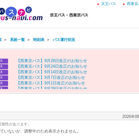
京王バス
西東京
索
＞
系統一覧
＞
時刻表
＞
バス運行状況
【
西
東
京
バ
ス
】
9
月
2
8
日
改
正
の
お
知
ら
せ
ス
【
西
東
京
バ
ス
】
9
月
2
4
日
改
正
の
お
知
ら
せ
ス
【
西
東
京
バ
ス
】
9
月
1
4
日
改
正
の
お
知
ら
せ
ス
【
西
東
京
バ
ス
】
9
月
7
日
改
正
の
お
知
ら
せ
ス
【
西
東
京
バ
ス
】
9
月
1
日
改
正
の
お
知
ら
せ
ス
【
西
東
京
バ
ス
】
8
月
2
9
日
改
正
の
お
知
ら
せ
ス
【
京
王
バ
ス
】
お
盆
ダ
イ
ヤ
の
お
知
ら
せ
ス
【
西
東
京
バ
ス
】
お
盆
ダ
イ
ヤ
の
お
知
ら
せ
ス
2026年0
可能性があります。
ていないか、調整中のため表示されません。