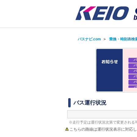
バスナビ.com
＞
乗換・時刻表検
バ
バ
バ
バ
バ
バ
バ
バ
バス運行状況
※走行予定は運行状況次第で変更される
こちらの路線は運行状況表示に対応し