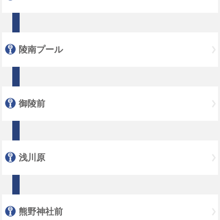
陵南プール
御陵前
浅川原
熊野神社前