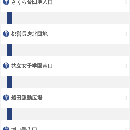
さくら台団地入口
都営長房北団地
共立女子学園南口
船田運動広場
城山手入口