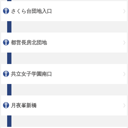
さくら台団地入口
都営長房北団地
共立女子学園南口
月夜峯新橋