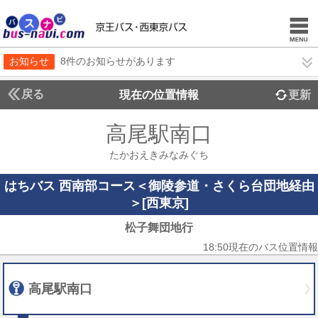
お知らせ
8件のお知らせがあります
戻る
現在の位置情報
更新
高尾駅南口
たかおえきみなみぐち
はちバス 西南部コース＜御陵参道・さくら台団地経由
＞[西東京]
松子舞団地行
18:50現在のバス位置情報
高尾駅南口