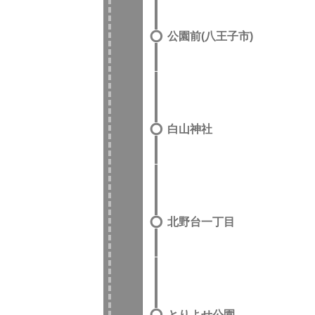
公園前(八王子市)
白山神社
北野台一丁目
とりよせ公園