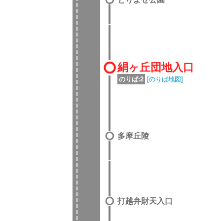
絹ヶ丘団地入口
のりば:2
[のりば地図]
多摩丘陵
打越弁財天入口