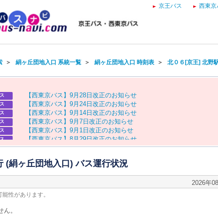
京王バス
西東京
索
＞
絹ヶ丘団地入口 系統一覧
＞
絹ヶ丘団地入口 時刻表
＞
北０６[京王] 北野
【
西
東
京
バ
ス
】
9
月
2
8
日
改
正
の
お
知
ら
せ
ス
【
西
東
京
バ
ス
】
9
月
2
4
日
改
正
の
お
知
ら
せ
ス
【
西
東
京
バ
ス
】
9
月
1
4
日
改
正
の
お
知
ら
せ
ス
【
西
東
京
バ
ス
】
9
月
7
日
改
正
の
お
知
ら
せ
ス
【
西
東
京
バ
ス
】
9
月
1
日
改
正
の
お
知
ら
せ
ス
【
西
東
京
バ
ス
】
8
月
2
9
日
改
正
の
お
知
ら
せ
ス
【
京
王
バ
ス
】
お
盆
ダ
イ
ヤ
の
お
知
ら
せ
ス
【
西
東
京
バ
ス
】
お
盆
ダ
イ
ヤ
の
お
知
ら
せ
ス
行 (絹ヶ丘団地入口) バス運行状況
2026年0
可能性があります。
せん。