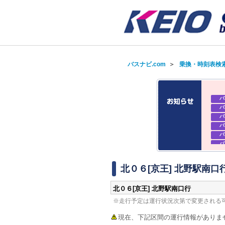
バスナビ.com
＞
乗換・時刻表検
バ
バ
バ
バ
バ
バ
バ
バ
北０６[京王] 北野駅南口
北０６[京王] 北野駅南口行
※走行予定は運行状況次第で変更される
現在、下記区間の運行情報がありま