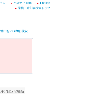
バス
バスナビ.com
English
乗換・時刻表検索トップ
駅南口行 バス運行状況
8月07日17:53更新