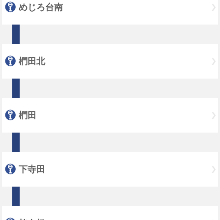
めじろ台南
椚田北
椚田
下寺田