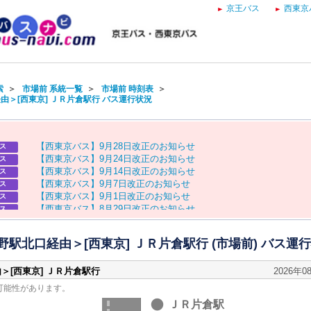
京王バス
西東京
索
＞
市場前 系統一覧
＞
市場前 時刻表
＞
由＞[西東京] ＪＲ片倉駅行 バス運行状況
【
西
東
京
バ
ス
】
9
月
2
8
日
改
正
の
お
知
ら
せ
ス
【
西
東
京
バ
ス
】
9
月
2
4
日
改
正
の
お
知
ら
せ
ス
【
西
東
京
バ
ス
】
9
月
1
4
日
改
正
の
お
知
ら
せ
ス
【
西
東
京
バ
ス
】
9
月
7
日
改
正
の
お
知
ら
せ
ス
【
西
東
京
バ
ス
】
9
月
1
日
改
正
の
お
知
ら
せ
ス
【
西
東
京
バ
ス
】
8
月
2
9
日
改
正
の
お
知
ら
せ
ス
【
京
王
バ
ス
】
お
盆
ダ
イ
ヤ
の
お
知
ら
せ
ス
【
西
東
京
バ
ス
】
お
盆
ダ
イ
ヤ
の
お
知
ら
せ
ス
駅北口経由＞[西東京] ＪＲ片倉駅行 (市場前) バス運
＞[西東京] ＪＲ片倉駅行
2026年0
可能性があります。
ＪＲ片倉駅