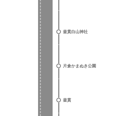
釜貫白山神社
片倉かまぬき公園
釜貫