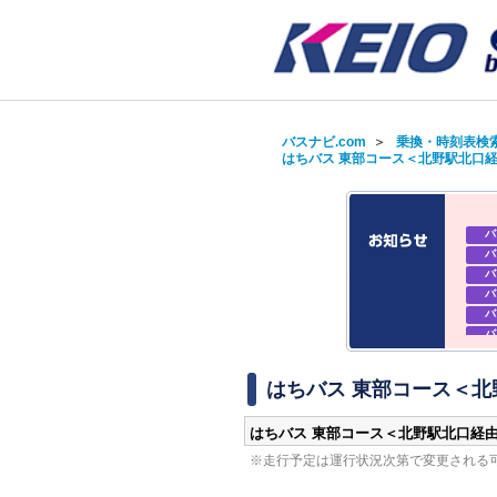
バスナビ.com
＞
乗換・時刻表検
はちバス 東部コース＜北野駅北口経
バ
バ
バ
バ
バ
バ
バ
バ
はちバス 東部コース＜北野
はちバス 東部コース＜北野駅北口経由
※走行予定は運行状況次第で変更される