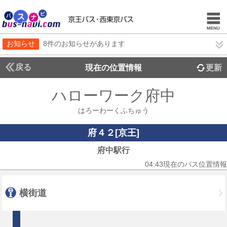
お知らせ
8件のお知らせがあります
戻る
現在の位置情報
更新
ハローワーク府中
はろーわーくふちゅう
府４２[京王]
府中駅行
04:43現在のバス位置情報
横街道