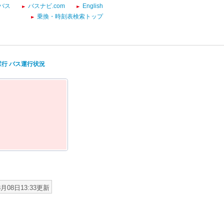
バス
バスナビ.com
English
乗換・時刻表検索トップ
駅行 バス運行状況
8月08日13:33更新