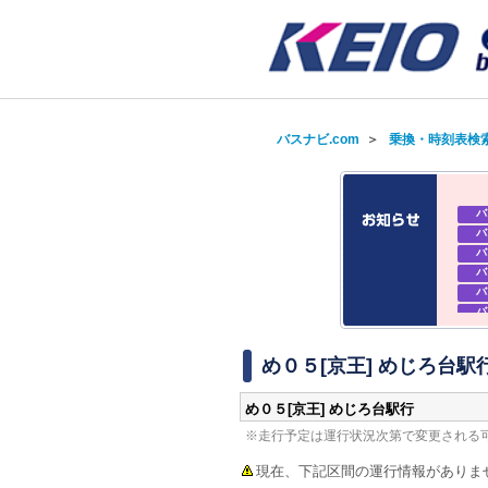
バスナビ.com
＞
乗換・時刻表検
バ
バ
バ
バ
バ
バ
バ
バ
め０５[京王] めじろ台駅
め０５[京王] めじろ台駅行
※走行予定は運行状況次第で変更される
現在、下記区間の運行情報がありま