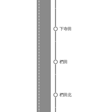
下寺田
椚田
椚田北