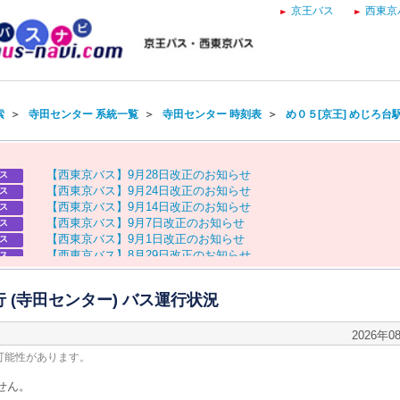
京王バス
西東京
索
＞
寺田センター 系統一覧
＞
寺田センター 時刻表
＞
め０５[京王] めじろ台
【
西
東
京
バ
ス
】
9
月
2
8
日
改
正
の
お
知
ら
せ
ス
【
西
東
京
バ
ス
】
9
月
2
4
日
改
正
の
お
知
ら
せ
ス
【
西
東
京
バ
ス
】
9
月
1
4
日
改
正
の
お
知
ら
せ
ス
【
西
東
京
バ
ス
】
9
月
7
日
改
正
の
お
知
ら
せ
ス
【
西
東
京
バ
ス
】
9
月
1
日
改
正
の
お
知
ら
せ
ス
【
西
東
京
バ
ス
】
8
月
2
9
日
改
正
の
お
知
ら
せ
ス
【
京
王
バ
ス
】
お
盆
ダ
イ
ヤ
の
お
知
ら
せ
ス
【
西
東
京
バ
ス
】
お
盆
ダ
イ
ヤ
の
お
知
ら
せ
ス
行 (寺田センター) バス運行状況
2026年0
可能性があります。
せん。