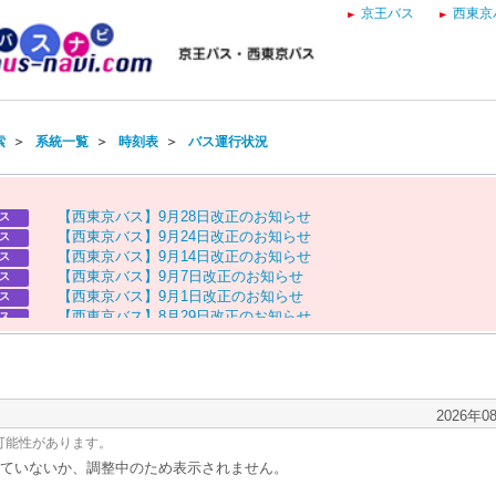
京王バス
西東京
索
＞
系統一覧
＞
時刻表
＞
バス運行状況
【
西
東
京
バ
ス
】
9
月
2
8
日
改
正
の
お
知
ら
せ
ス
【
西
東
京
バ
ス
】
9
月
2
4
日
改
正
の
お
知
ら
せ
ス
【
西
東
京
バ
ス
】
9
月
1
4
日
改
正
の
お
知
ら
せ
ス
【
西
東
京
バ
ス
】
9
月
7
日
改
正
の
お
知
ら
せ
ス
【
西
東
京
バ
ス
】
9
月
1
日
改
正
の
お
知
ら
せ
ス
【
西
東
京
バ
ス
】
8
月
2
9
日
改
正
の
お
知
ら
せ
ス
【
京
王
バ
ス
】
お
盆
ダ
イ
ヤ
の
お
知
ら
せ
ス
【
西
東
京
バ
ス
】
お
盆
ダ
イ
ヤ
の
お
知
ら
せ
ス
2026年0
可能性があります。
ていないか、調整中のため表示されません。