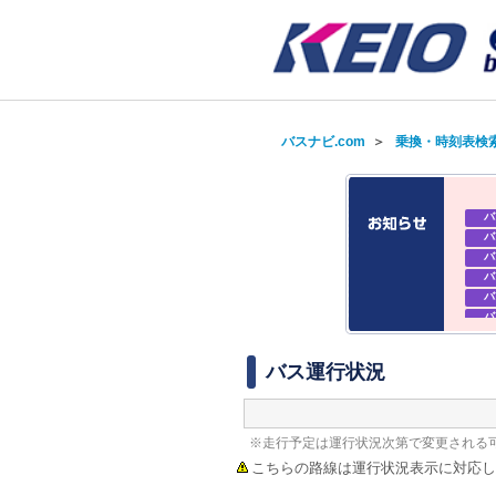
バスナビ.com
＞
乗換・時刻表検
バ
バ
バ
バ
バ
バ
バ
バ
バス運行状況
※走行予定は運行状況次第で変更される
こちらの路線は運行状況表示に対応し