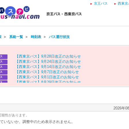
京王バス
西東京
索
＞
系統一覧
＞
時刻表
＞
バス運行状況
【
西
東
京
バ
ス
】
9
月
2
8
日
改
正
の
お
知
ら
せ
ス
【
西
東
京
バ
ス
】
9
月
2
4
日
改
正
の
お
知
ら
せ
ス
【
西
東
京
バ
ス
】
9
月
1
4
日
改
正
の
お
知
ら
せ
ス
【
西
東
京
バ
ス
】
9
月
7
日
改
正
の
お
知
ら
せ
ス
【
西
東
京
バ
ス
】
9
月
1
日
改
正
の
お
知
ら
せ
ス
【
西
東
京
バ
ス
】
8
月
2
9
日
改
正
の
お
知
ら
せ
ス
【
京
王
バ
ス
】
お
盆
ダ
イ
ヤ
の
お
知
ら
せ
ス
【
西
東
京
バ
ス
】
お
盆
ダ
イ
ヤ
の
お
知
ら
せ
ス
2026年0
可能性があります。
ていないか、調整中のため表示されません。