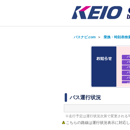
バスナビ.com
＞
乗換・時刻表検
バ
バ
バ
バ
バ
バ
バ
バ
バス運行状況
※走行予定は運行状況次第で変更される
こちらの路線は運行状況表示に対応し