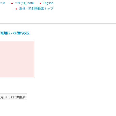
バス
バスナビ.com
English
乗換・時刻表検索トップ
折返場行 バス運行状況
8月07日11:18更新