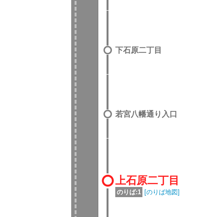
下石原二丁目
若宮八幡通り入口
上石原二丁目
のりば:1
[のりば地図]