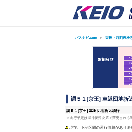
バスナビ.com
＞
乗換・時刻表検
バ
バ
バ
バ
バ
バ
バ
バ
調５１[京王] 車返団地折
調５１[京王] 車返団地折返場行
※走行予定は運行状況次第で変更される
現在、下記区間の運行情報がありま