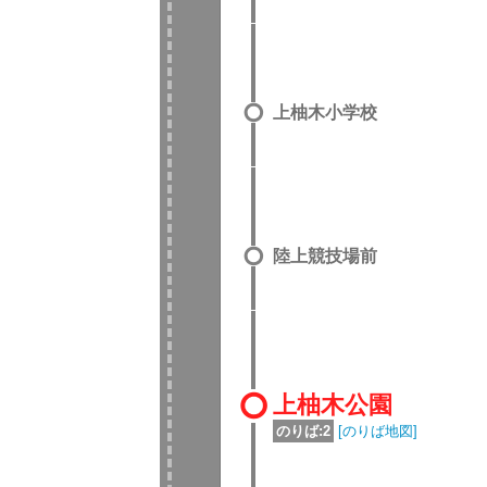
上柚木小学校
陸上競技場前
上柚木公園
のりば:2
[のりば地図]