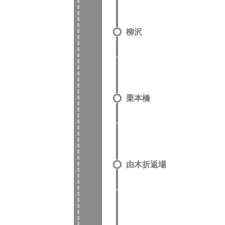
柳沢
栗本橋
由木折返場