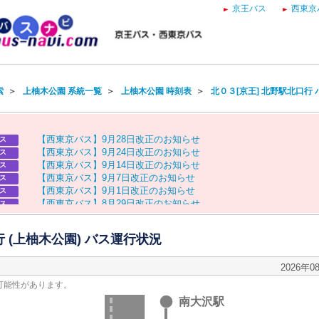
京王バス
西東京
索
＞
上柚木公園 系統一覧
＞
上柚木公園 時刻表
＞
北０３[京王] 北野駅北口行
【
西
東
京
バ
ス
】
9
月
2
8
日
改
正
の
お
知
ら
せ
ス
【
西
東
京
バ
ス
】
9
月
2
4
日
改
正
の
お
知
ら
せ
ス
【
西
東
京
バ
ス
】
9
月
1
4
日
改
正
の
お
知
ら
せ
ス
【
西
東
京
バ
ス
】
9
月
7
日
改
正
の
お
知
ら
せ
ス
【
西
東
京
バ
ス
】
9
月
1
日
改
正
の
お
知
ら
せ
ス
【
西
東
京
バ
ス
】
8
月
2
9
日
改
正
の
お
知
ら
せ
ス
【
京
王
バ
ス
】
お
盆
ダ
イ
ヤ
の
お
知
ら
せ
ス
【
西
東
京
バ
ス
】
お
盆
ダ
イ
ヤ
の
お
知
ら
せ
ス
行 (上柚木公園) バス運行状況
2026年0
可能性があります。
南大沢駅