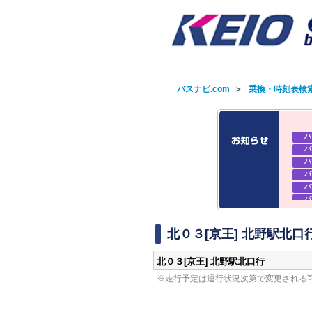
バスナビ.com
＞
乗換・時刻表検
バ
バ
バ
バ
バ
バ
バ
バ
北０３[京王] 北野駅北口
北０３[京王] 北野駅北口行
※走行予定は運行状況次第で変更される