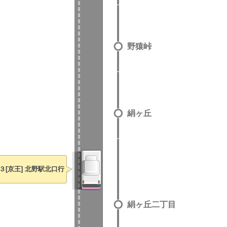
野猿峠
絹ヶ丘
３[京王] 北野駅北口行
絹ヶ丘二丁目