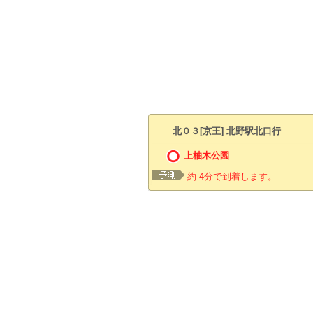
北０３[京王] 北野駅北口行
上柚木公園
約 4分で到着します。