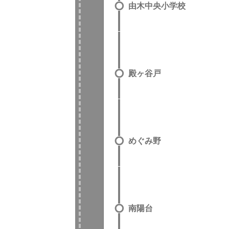
由木中央小学校
殿ヶ谷戸
めぐみ野
南陽台