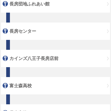
長房団地ふれあい館
長房センター
カインズ八王子長房店前
富士森高校