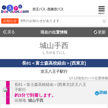
お知らせ
8件のお知らせがあります
戻る
現在の位置情報
更新
城山手西
しろやまてにし
長81＜富士森高校経由＞[西東京]
京王八王子駅行
13:12現在のバス位置情報
長81＜富士森高校経由＞[西東京]京王八王
子駅行
詳細
約3分で到着します。
出発地
城山手西