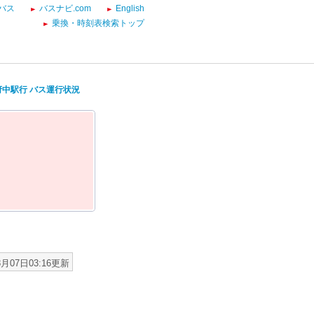
バス
バスナビ.com
English
乗換・時刻表検索トップ
 府中駅行 バス運行状況
8月07日03:16更新