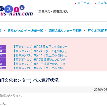
京王バス
西東京
索
＞
新町文化センター 系統一覧
＞
新町文化センター 時刻表
＞
府０２[京王]
【
西
東
京
バ
ス
】
9
月
2
8
日
改
正
の
お
知
ら
せ
ス
【
西
東
京
バ
ス
】
9
月
2
4
日
改
正
の
お
知
ら
せ
ス
【
西
東
京
バ
ス
】
9
月
1
4
日
改
正
の
お
知
ら
せ
ス
【
西
東
京
バ
ス
】
9
月
7
日
改
正
の
お
知
ら
せ
ス
【
西
東
京
バ
ス
】
9
月
1
日
改
正
の
お
知
ら
せ
ス
【
西
東
京
バ
ス
】
8
月
2
9
日
改
正
の
お
知
ら
せ
ス
【
京
王
バ
ス
】
お
盆
ダ
イ
ヤ
の
お
知
ら
せ
ス
【
西
東
京
バ
ス
】
お
盆
ダ
イ
ヤ
の
お
知
ら
せ
ス
(新町文化センター) バス運行状況
2026年0
可能性があります。
せん。