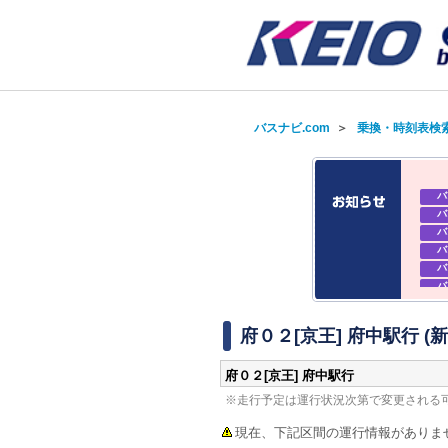
バスナビ.com
＞
乗換・時刻表検
バ
バ
バ
バ
バ
バ
バ
バ
府０２[京王] 府中駅行 
府０２[京王] 府中駅行
※走行予定は運行状況次第で変更される
現在、下記区間の運行情報がありま