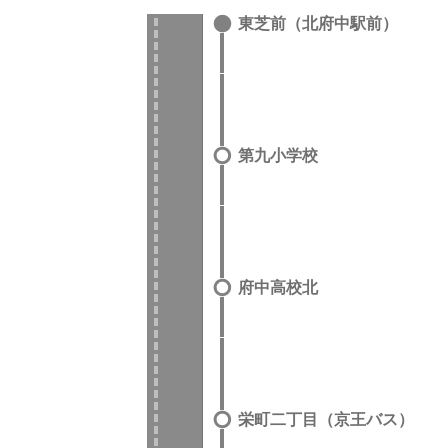
東芝前（北府中駅前）
第九小学校
府中高校北
栄町二丁目（京王バス）