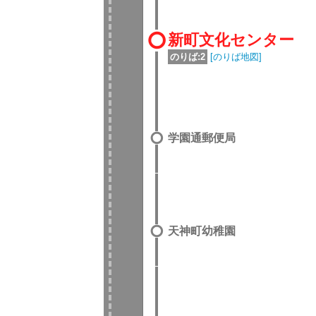
新町文化センター
のりば:2
[のりば地図]
学園通郵便局
天神町幼稚園