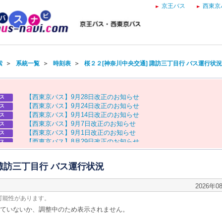
京王バス
西東京
索
＞
系統一覧
＞
時刻表
＞
桜２２[神奈川中央交通] 諏訪三丁目行 バス運行状況
【
西
東
京
バ
ス
】
9
月
2
8
日
改
正
の
お
知
ら
せ
ス
【
西
東
京
バ
ス
】
9
月
2
4
日
改
正
の
お
知
ら
せ
ス
【
西
東
京
バ
ス
】
9
月
1
4
日
改
正
の
お
知
ら
せ
ス
【
西
東
京
バ
ス
】
9
月
7
日
改
正
の
お
知
ら
せ
ス
【
西
東
京
バ
ス
】
9
月
1
日
改
正
の
お
知
ら
せ
ス
【
西
東
京
バ
ス
】
8
月
2
9
日
改
正
の
お
知
ら
せ
ス
【
京
王
バ
ス
】
お
盆
ダ
イ
ヤ
の
お
知
ら
せ
ス
【
西
東
京
バ
ス
】
お
盆
ダ
イ
ヤ
の
お
知
ら
せ
ス
 諏訪三丁目行 バス運行状況
2026年0
可能性があります。
ていないか、調整中のため表示されません。