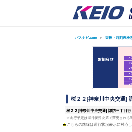
バスナビ.com
＞
乗換・時刻表検
バ
バ
バ
バ
バ
バ
バ
バ
桜２２[神奈川中央交通]
桜２２[神奈川中央交通] 諏訪三丁目行
※走行予定は運行状況次第で変更される
こちらの路線は運行状況表示に対応し