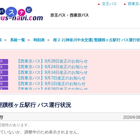
京王バス
西東京
索
＞
系統一覧
＞
時刻表
＞
桜２２[神奈川中央交通] 聖蹟桜ヶ丘駅行 バス運行
【
西
東
京
バ
ス
】
9
月
2
8
日
改
正
の
お
知
ら
せ
ス
【
西
東
京
バ
ス
】
9
月
2
4
日
改
正
の
お
知
ら
せ
ス
【
西
東
京
バ
ス
】
9
月
1
4
日
改
正
の
お
知
ら
せ
ス
【
西
東
京
バ
ス
】
9
月
7
日
改
正
の
お
知
ら
せ
ス
【
西
東
京
バ
ス
】
9
月
1
日
改
正
の
お
知
ら
せ
ス
【
西
東
京
バ
ス
】
8
月
2
9
日
改
正
の
お
知
ら
せ
ス
【
京
王
バ
ス
】
お
盆
ダ
イ
ヤ
の
お
知
ら
せ
ス
【
西
東
京
バ
ス
】
お
盆
ダ
イ
ヤ
の
お
知
ら
せ
ス
 聖蹟桜ヶ丘駅行 バス運行状況
行
2026年0
可能性があります。
ていないか、調整中のため表示されません。