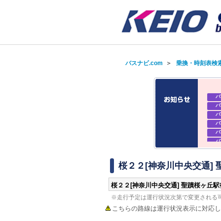
バスナビ.com
＞
乗換・時刻表検
バ
バ
バ
バ
バ
バ
バ
バ
桜２２[神奈川中央交通]
桜２２[神奈川中央交通] 聖蹟桜ヶ丘駅
※走行予定は運行状況次第で変更される
こちらの路線は運行状況表示に対応し