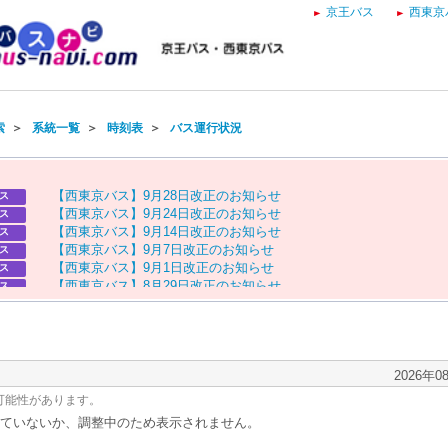
京王バス
西東京
索
＞
系統一覧
＞
時刻表
＞
バス運行状況
【
西
東
京
バ
ス
】
9
月
2
8
日
改
正
の
お
知
ら
せ
ス
【
西
東
京
バ
ス
】
9
月
2
4
日
改
正
の
お
知
ら
せ
ス
【
西
東
京
バ
ス
】
9
月
1
4
日
改
正
の
お
知
ら
せ
ス
【
西
東
京
バ
ス
】
9
月
7
日
改
正
の
お
知
ら
せ
ス
【
西
東
京
バ
ス
】
9
月
1
日
改
正
の
お
知
ら
せ
ス
【
西
東
京
バ
ス
】
8
月
2
9
日
改
正
の
お
知
ら
せ
ス
【
京
王
バ
ス
】
お
盆
ダ
イ
ヤ
の
お
知
ら
せ
ス
【
西
東
京
バ
ス
】
お
盆
ダ
イ
ヤ
の
お
知
ら
せ
ス
2026年0
可能性があります。
ていないか、調整中のため表示されません。