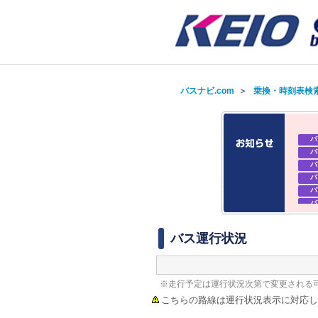
バスナビ.com
＞
乗換・時刻表検
バ
バ
バ
バ
バ
バ
バ
バ
バス運行状況
※走行予定は運行状況次第で変更される
こちらの路線は運行状況表示に対応し