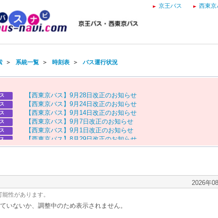
京王バス
西東京
索
＞
系統一覧
＞
時刻表
＞
バス運行状況
【
西
東
京
バ
ス
】
9
月
2
8
日
改
正
の
お
知
ら
せ
ス
【
西
東
京
バ
ス
】
9
月
2
4
日
改
正
の
お
知
ら
せ
ス
【
西
東
京
バ
ス
】
9
月
1
4
日
改
正
の
お
知
ら
せ
ス
【
西
東
京
バ
ス
】
9
月
7
日
改
正
の
お
知
ら
せ
ス
【
西
東
京
バ
ス
】
9
月
1
日
改
正
の
お
知
ら
せ
ス
【
西
東
京
バ
ス
】
8
月
2
9
日
改
正
の
お
知
ら
せ
ス
【
京
王
バ
ス
】
お
盆
ダ
イ
ヤ
の
お
知
ら
せ
ス
【
西
東
京
バ
ス
】
お
盆
ダ
イ
ヤ
の
お
知
ら
せ
ス
2026年0
可能性があります。
ていないか、調整中のため表示されません。