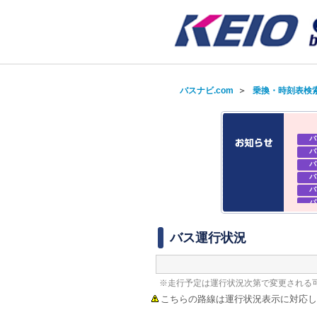
バスナビ.com
＞
乗換・時刻表検
バ
バ
バ
バ
バ
バ
バ
バ
バス運行状況
※走行予定は運行状況次第で変更される
こちらの路線は運行状況表示に対応し