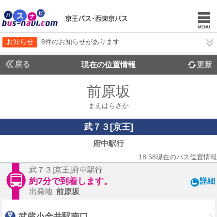
お知らせ
8件のお知らせがあります
戻る
現在の位置情報
更新
前原坂
まえはらざか
武７３[京王]
府中駅行
18:58現在のバス位置情報
武７３[京王]府中駅行
約7分で到着します。
詳細
出発地
前原坂
武蔵小金井駅南口