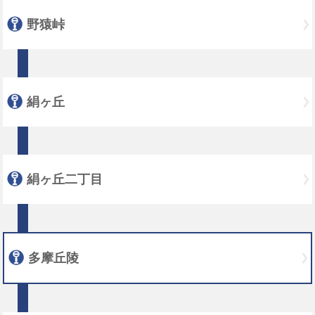
野猿峠
絹ヶ丘
絹ヶ丘二丁目
多摩丘陵