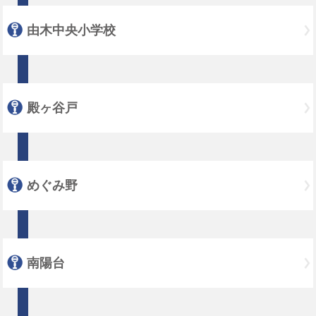
由木中央小学校
殿ヶ谷戸
めぐみ野
南陽台