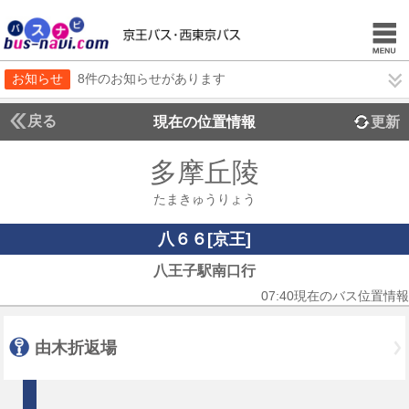
お知らせ
8件のお知らせがあります
戻る
現在の位置情報
更新
多摩丘陵
たまきゅうりょう
八６６[京王]
八王子駅南口行
07:40現在のバス位置情報
由木折返場