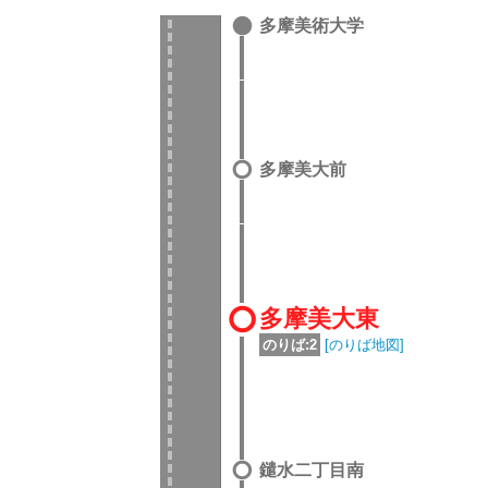
多摩美術大学
多摩美大前
多摩美大東
のりば:2
[のりば地図]
鑓水二丁目南