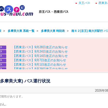
京王バス
西東京
索
＞
多摩美大東 系統一覧
＞
多摩美大東 時刻表
＞
南６２[京王] 南大沢駅行 
【
西
東
京
バ
ス
】
9
月
2
8
日
改
正
の
お
知
ら
せ
ス
【
西
東
京
バ
ス
】
9
月
2
4
日
改
正
の
お
知
ら
せ
ス
【
西
東
京
バ
ス
】
9
月
1
4
日
改
正
の
お
知
ら
せ
ス
【
西
東
京
バ
ス
】
9
月
7
日
改
正
の
お
知
ら
せ
ス
【
西
東
京
バ
ス
】
9
月
1
日
改
正
の
お
知
ら
せ
ス
【
西
東
京
バ
ス
】
8
月
2
9
日
改
正
の
お
知
ら
せ
ス
【
京
王
バ
ス
】
お
盆
ダ
イ
ヤ
の
お
知
ら
せ
ス
【
西
東
京
バ
ス
】
お
盆
ダ
イ
ヤ
の
お
知
ら
せ
ス
 (多摩美大東) バス運行状況
2026年0
可能性があります。
せん。