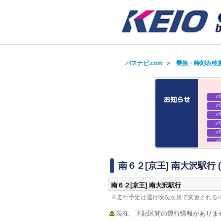
バスナビ.com
＞
乗換・時刻表検
バ
バ
バ
バ
バ
バ
バ
バ
南６２[京王] 南大沢駅行
南６２[京王] 南大沢駅行
※走行予定は運行状況次第で変更される
現在、下記区間の運行情報がありま