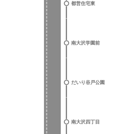
都営住宅東
南大沢学園前
だいり谷戸公園
南大沢四丁目