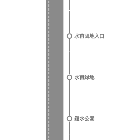
水甫団地入口
水甫緑地
鑓水公園