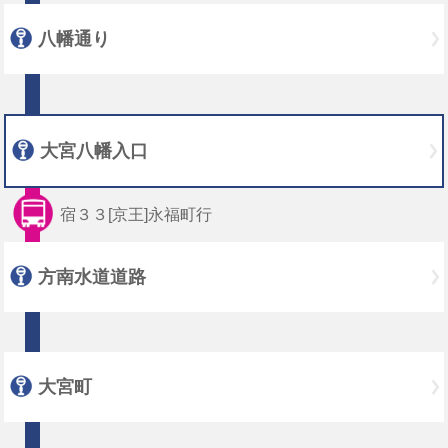
八幡通り
大宮八幡入口
宿３３[京王]永福町行
方南水道道路
大宮町