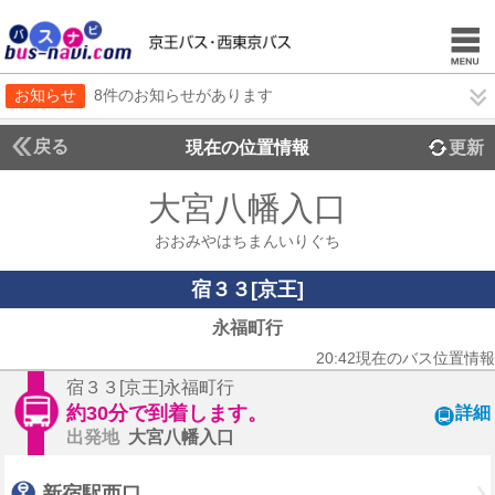
お知らせ
8件のお知らせがあります
戻る
現在の位置情報
更新
大宮八幡入口
おおみやはちまんいりぐち
宿３３[京王]
永福町行
20:42現在のバス位置情報
宿３３[京王]永福町行
約30分で到着します。
詳細
出発地
大宮八幡入口
新宿駅西口