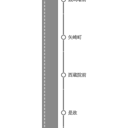
矢崎町
西蔵院前
是政