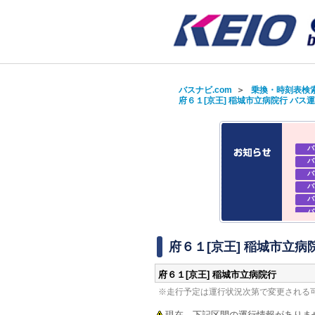
バスナビ.com
＞
乗換・時刻表検
府６１[京王] 稲城市立病院行 バス
バ
バ
バ
バ
バ
バ
バ
バ
府６１[京王] 稲城市立病
府６１[京王] 稲城市立病院行
※走行予定は運行状況次第で変更される
現在、下記区間の運行情報がありま