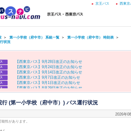
京王バス
西東京
索
＞
第一小学校（府中市） 系統一覧
＞
第一小学校（府中市） 時刻表
＞
運行状況
【
西
東
京
バ
ス
】
9
月
2
8
日
改
正
の
お
知
ら
せ
ス
【
西
東
京
バ
ス
】
9
月
2
4
日
改
正
の
お
知
ら
せ
ス
【
西
東
京
バ
ス
】
9
月
1
4
日
改
正
の
お
知
ら
せ
ス
【
西
東
京
バ
ス
】
9
月
7
日
改
正
の
お
知
ら
せ
ス
【
西
東
京
バ
ス
】
9
月
1
日
改
正
の
お
知
ら
せ
ス
【
西
東
京
バ
ス
】
8
月
2
9
日
改
正
の
お
知
ら
せ
ス
【
京
王
バ
ス
】
お
盆
ダ
イ
ヤ
の
お
知
ら
せ
ス
【
西
東
京
バ
ス
】
お
盆
ダ
イ
ヤ
の
お
知
ら
せ
ス
院行 (第一小学校（府中市）) バス運行状況
2026年0
可能性があります。
せん。