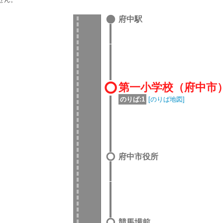
府中駅
第一小学校（府中市
のりば:1
[のりば地図]
府中市役所
競馬場前