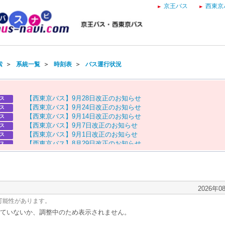
京王バス
西東京
索
＞
系統一覧
＞
時刻表
＞
バス運行状況
【
西
東
京
バ
ス
】
9
月
2
8
日
改
正
の
お
知
ら
せ
ス
【
西
東
京
バ
ス
】
9
月
2
4
日
改
正
の
お
知
ら
せ
ス
【
西
東
京
バ
ス
】
9
月
1
4
日
改
正
の
お
知
ら
せ
ス
【
西
東
京
バ
ス
】
9
月
7
日
改
正
の
お
知
ら
せ
ス
【
西
東
京
バ
ス
】
9
月
1
日
改
正
の
お
知
ら
せ
ス
【
西
東
京
バ
ス
】
8
月
2
9
日
改
正
の
お
知
ら
せ
ス
【
京
王
バ
ス
】
お
盆
ダ
イ
ヤ
の
お
知
ら
せ
ス
【
西
東
京
バ
ス
】
お
盆
ダ
イ
ヤ
の
お
知
ら
せ
ス
2026年0
可能性があります。
ていないか、調整中のため表示されません。