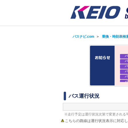
バスナビ.com
＞
乗換・時刻表検
バ
バ
バ
バ
バ
バ
バ
バ
バス運行状況
※走行予定は運行状況次第で変更される
こちらの路線は運行状況表示に対応し