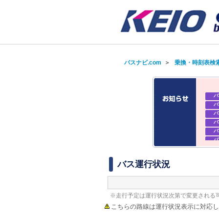
バスナビ.com
＞
乗換・時刻表検
バ
バ
バ
バ
バ
バ
バ
バ
バス運行状況
※走行予定は運行状況次第で変更される
こちらの路線は運行状況表示に対応し