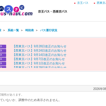
京王バス
西東京
索
＞
系統一覧
＞
時刻表
＞
バス運行状況
【
西
東
京
バ
ス
】
9
月
2
8
日
改
正
の
お
知
ら
せ
ス
【
西
東
京
バ
ス
】
9
月
2
4
日
改
正
の
お
知
ら
せ
ス
【
西
東
京
バ
ス
】
9
月
1
4
日
改
正
の
お
知
ら
せ
ス
【
西
東
京
バ
ス
】
9
月
7
日
改
正
の
お
知
ら
せ
ス
【
西
東
京
バ
ス
】
9
月
1
日
改
正
の
お
知
ら
せ
ス
【
西
東
京
バ
ス
】
8
月
2
9
日
改
正
の
お
知
ら
せ
ス
【
京
王
バ
ス
】
お
盆
ダ
イ
ヤ
の
お
知
ら
せ
ス
【
西
東
京
バ
ス
】
お
盆
ダ
イ
ヤ
の
お
知
ら
せ
ス
2026年0
可能性があります。
ていないか、調整中のため表示されません。