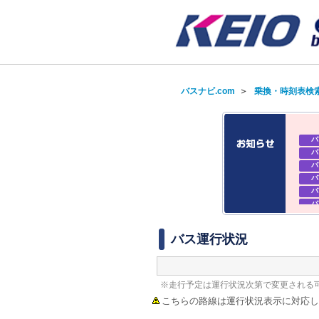
バスナビ.com
＞
乗換・時刻表検
バ
バ
バ
バ
バ
バ
バ
バ
バス運行状況
バ
バ
バ
※走行予定は運行状況次第で変更される
こちらの路線は運行状況表示に対応し