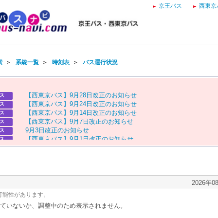
京王バス
西東京
索
＞
系統一覧
＞
時刻表
＞
バス運行状況
【
西
東
京
バ
ス
】
9
月
2
8
日
改
正
の
お
知
ら
せ
ス
【
西
東
京
バ
ス
】
9
月
2
4
日
改
正
の
お
知
ら
せ
ス
【
西
東
京
バ
ス
】
9
月
1
4
日
改
正
の
お
知
ら
せ
ス
【
西
東
京
バ
ス
】
9
月
7
日
改
正
の
お
知
ら
せ
ス
9
月
3
日
改
正
の
お
知
ら
せ
ス
【
西
東
京
バ
ス
】
9
月
1
日
改
正
の
お
知
ら
せ
ス
9
月
1
日
改
正
の
お
知
ら
せ
ス
【
西
東
京
バ
ス
】
8
月
2
9
日
改
正
の
お
知
ら
せ
ス
8
月
2
9
日
改
正
の
お
知
ら
せ
ス
【
京
王
バ
ス
】
お
盆
ダ
イ
ヤ
の
お
知
ら
せ
ス
【
西
東
京
バ
ス
】
お
盆
ダ
イ
ヤ
の
お
知
ら
せ
2026年0
ス
可能性があります。
ていないか、調整中のため表示されません。