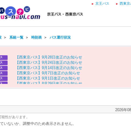
京王バス
西東京
索
＞
系統一覧
＞
時刻表
＞
バス運行状況
【
西
東
京
バ
ス
】
9
月
2
8
日
改
正
の
お
知
ら
せ
ス
【
西
東
京
バ
ス
】
9
月
2
4
日
改
正
の
お
知
ら
せ
ス
【
西
東
京
バ
ス
】
9
月
1
4
日
改
正
の
お
知
ら
せ
ス
【
西
東
京
バ
ス
】
9
月
7
日
改
正
の
お
知
ら
せ
ス
【
西
東
京
バ
ス
】
9
月
1
日
改
正
の
お
知
ら
せ
ス
【
西
東
京
バ
ス
】
8
月
2
9
日
改
正
の
お
知
ら
せ
ス
【
京
王
バ
ス
】
お
盆
ダ
イ
ヤ
の
お
知
ら
せ
ス
【
西
東
京
バ
ス
】
お
盆
ダ
イ
ヤ
の
お
知
ら
せ
ス
2026年0
可能性があります。
ていないか、調整中のため表示されません。