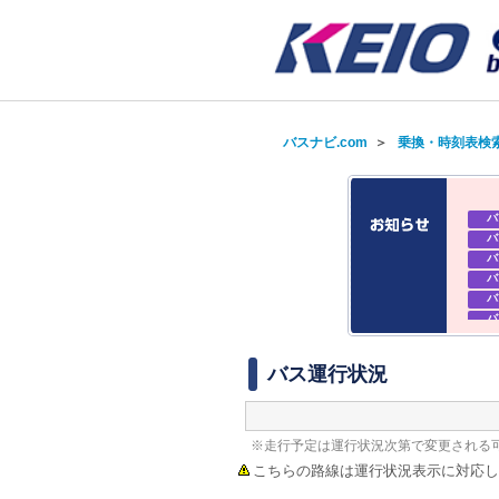
バスナビ.com
＞
乗換・時刻表検
バ
バ
バ
バ
バ
バ
バ
バ
バス運行状況
※走行予定は運行状況次第で変更される
こちらの路線は運行状況表示に対応し