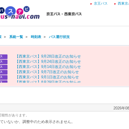
京王バス
西東京
索
＞
系統一覧
＞
時刻表
＞
バス運行状況
【
西
東
京
バ
ス
】
9
月
2
8
日
改
正
の
お
知
ら
せ
ス
【
西
東
京
バ
ス
】
9
月
2
4
日
改
正
の
お
知
ら
せ
ス
【
西
東
京
バ
ス
】
9
月
1
4
日
改
正
の
お
知
ら
せ
ス
【
西
東
京
バ
ス
】
9
月
7
日
改
正
の
お
知
ら
せ
ス
【
西
東
京
バ
ス
】
9
月
1
日
改
正
の
お
知
ら
せ
ス
【
西
東
京
バ
ス
】
8
月
2
9
日
改
正
の
お
知
ら
せ
ス
【
京
王
バ
ス
】
お
盆
ダ
イ
ヤ
の
お
知
ら
せ
ス
【
西
東
京
バ
ス
】
お
盆
ダ
イ
ヤ
の
お
知
ら
せ
ス
2026年0
可能性があります。
ていないか、調整中のため表示されません。