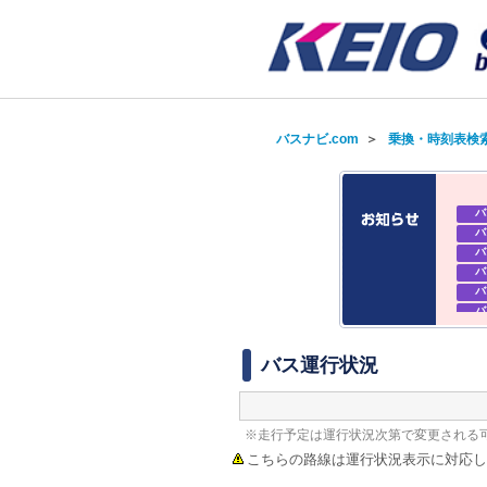
バスナビ.com
＞
乗換・時刻表検
バ
バ
バ
バ
バ
バ
バ
バ
バス運行状況
※走行予定は運行状況次第で変更される
こちらの路線は運行状況表示に対応し