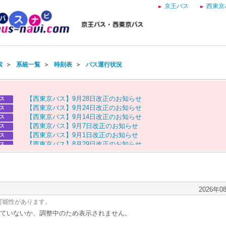
京王バス
西東京
索
＞
系統一覧
＞
時刻表
＞
バス運行状況
【
西
東
京
バ
ス
】
9
月
2
8
日
改
正
の
お
知
ら
せ
ス
【
西
東
京
バ
ス
】
9
月
2
4
日
改
正
の
お
知
ら
せ
ス
【
西
東
京
バ
ス
】
9
月
1
4
日
改
正
の
お
知
ら
せ
ス
【
西
東
京
バ
ス
】
9
月
7
日
改
正
の
お
知
ら
せ
ス
【
西
東
京
バ
ス
】
9
月
1
日
改
正
の
お
知
ら
せ
ス
【
西
東
京
バ
ス
】
8
月
2
9
日
改
正
の
お
知
ら
せ
ス
【
京
王
バ
ス
】
お
盆
ダ
イ
ヤ
の
お
知
ら
せ
ス
【
西
東
京
バ
ス
】
お
盆
ダ
イ
ヤ
の
お
知
ら
せ
ス
2026年0
可能性があります。
ていないか、調整中のため表示されません。