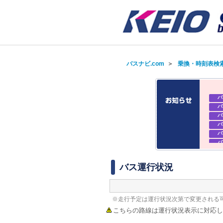
バスナビ.com
＞
乗換・時刻表検
バ
バ
バ
バ
バ
バ
バ
バ
バス運行状況
※走行予定は運行状況次第で変更される
こちらの路線は運行状況表示に対応し