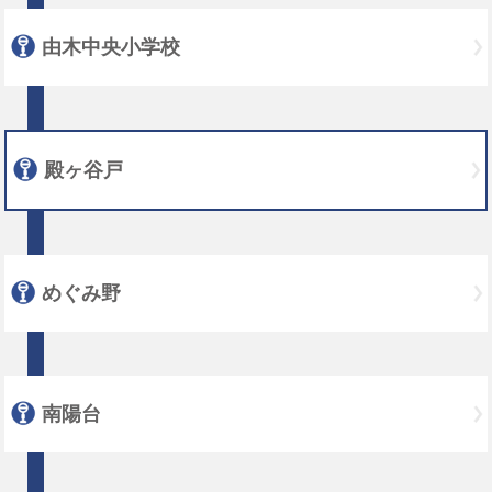
由木中央小学校
殿ヶ谷戸
めぐみ野
南陽台