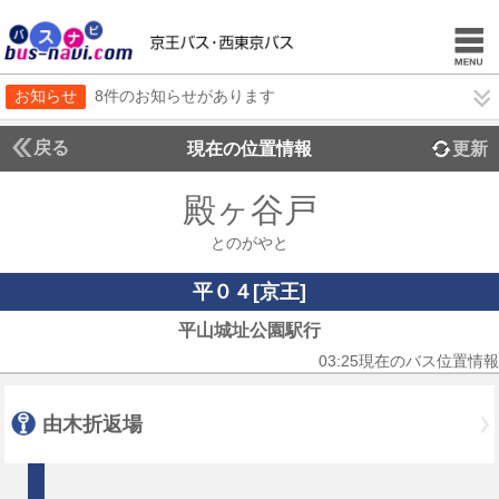
お知らせ
8件のお知らせがあります
戻る
現在の位置情報
更新
殿ヶ谷戸
とのがやと
平０４[京王]
平山城址公園駅行
03:25現在のバス位置情報
由木折返場