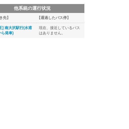
他系統の運行状況
き先】
【通過したバス停】
王] 南大沢駅行(水甫
現在、接近しているバス
ら発車)
はありません。