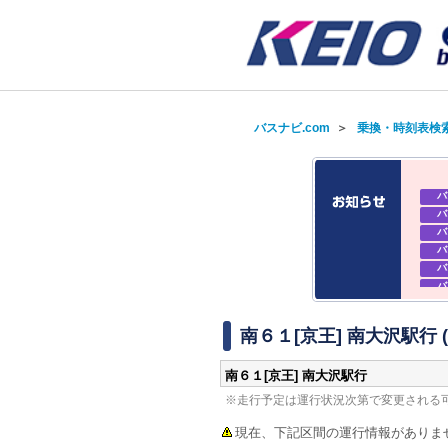
バスナビ.com
＞
乗換・時刻表検
バ
バ
バ
バ
バ
バ
バ
バ
南６１[京王] 南大沢駅行
南６１[京王] 南大沢駅行
※走行予定は運行状況次第で変更される
現在、下記区間の運行情報がありま