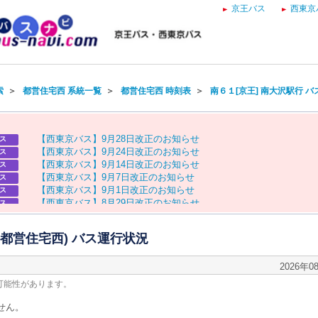
京王バス
西東京
索
＞
都営住宅西 系統一覧
＞
都営住宅西 時刻表
＞
南６１[京王] 南大沢駅行 
【
西
東
京
バ
ス
】
9
月
2
8
日
改
正
の
お
知
ら
せ
ス
【
西
東
京
バ
ス
】
9
月
2
4
日
改
正
の
お
知
ら
せ
ス
【
西
東
京
バ
ス
】
9
月
1
4
日
改
正
の
お
知
ら
せ
ス
【
西
東
京
バ
ス
】
9
月
7
日
改
正
の
お
知
ら
せ
ス
【
西
東
京
バ
ス
】
9
月
1
日
改
正
の
お
知
ら
せ
ス
【
西
東
京
バ
ス
】
8
月
2
9
日
改
正
の
お
知
ら
せ
ス
【
京
王
バ
ス
】
お
盆
ダ
イ
ヤ
の
お
知
ら
せ
ス
【
西
東
京
バ
ス
】
お
盆
ダ
イ
ヤ
の
お
知
ら
せ
ス
 (都営住宅西) バス運行状況
2026年0
可能性があります。
せん。