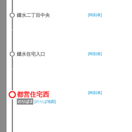
鑓水二丁目中央
[時刻表]
鑓水住宅入口
[時刻表]
[時刻表]
都営住宅西
のりば:2
[のりば地図]