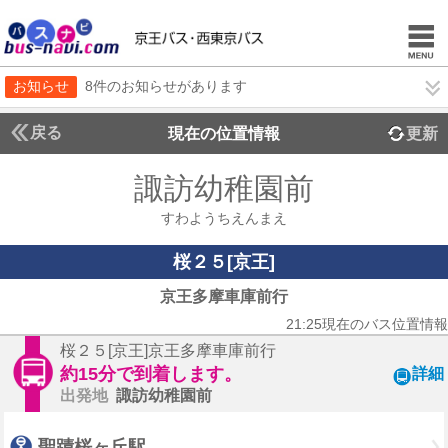
お知らせ
8件のお知らせがあります
戻る
現在の位置情報
更新
諏訪幼稚園前
すわようちえんまえ
桜２５[京王]
京王多摩車庫前行
21:25現在のバス位置情報
桜２５[京王]京王多摩車庫前行
約15分で到着します。
詳細
出発地
諏訪幼稚園前
聖蹟桜ヶ丘駅