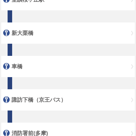
新大栗橋
車橋
諏訪下橋（京王バス）
消防署前(多摩)