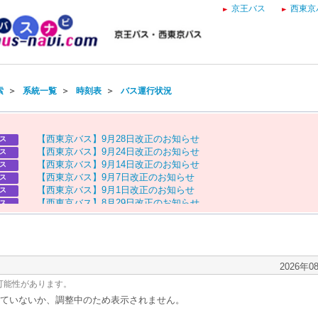
京王バス
西東京
索
＞
系統一覧
＞
時刻表
＞
バス運行状況
【
西
東
京
バ
ス
】
9
月
2
8
日
改
正
の
お
知
ら
せ
ス
【
西
東
京
バ
ス
】
9
月
2
4
日
改
正
の
お
知
ら
せ
ス
【
西
東
京
バ
ス
】
9
月
1
4
日
改
正
の
お
知
ら
せ
ス
【
西
東
京
バ
ス
】
9
月
7
日
改
正
の
お
知
ら
せ
ス
【
西
東
京
バ
ス
】
9
月
1
日
改
正
の
お
知
ら
せ
ス
【
西
東
京
バ
ス
】
8
月
2
9
日
改
正
の
お
知
ら
せ
ス
【
京
王
バ
ス
】
お
盆
ダ
イ
ヤ
の
お
知
ら
せ
ス
【
西
東
京
バ
ス
】
お
盆
ダ
イ
ヤ
の
お
知
ら
せ
ス
2026年0
可能性があります。
ていないか、調整中のため表示されません。