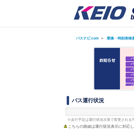
バスナビ.com
＞
乗換・時刻表検
バ
バ
バ
バ
バ
バ
バ
バ
バス運行状況
※走行予定は運行状況次第で変更される
こちらの路線は運行状況表示に対応し