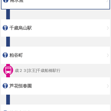
南水無
千歳烏山駅
粕谷町
歳２３[京王]千歳船橋駅行
芦花恒春園