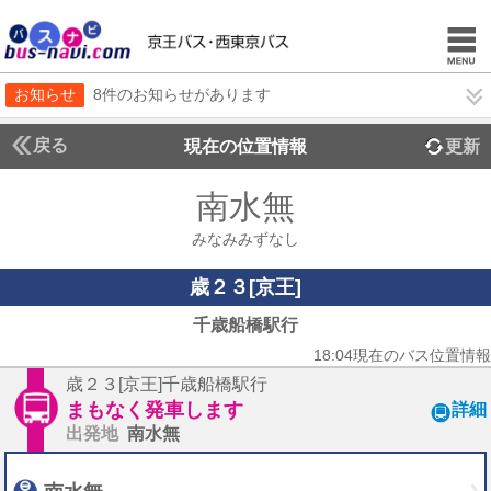
お知らせ
8件のお知らせがあります
戻る
現在の位置情報
更新
南水無
みなみみずなし
歳２３[京王]
千歳船橋駅行
18:04現在のバス位置情報
歳２３[京王]千歳船橋駅行
まもなく発車します
詳細
出発地
南水無