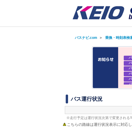
バスナビ.com
＞
乗換・時刻表検
バ
バ
バ
バ
バ
バ
バ
バ
バス運行状況
※走行予定は運行状況次第で変更される
こちらの路線は運行状況表示に対応し