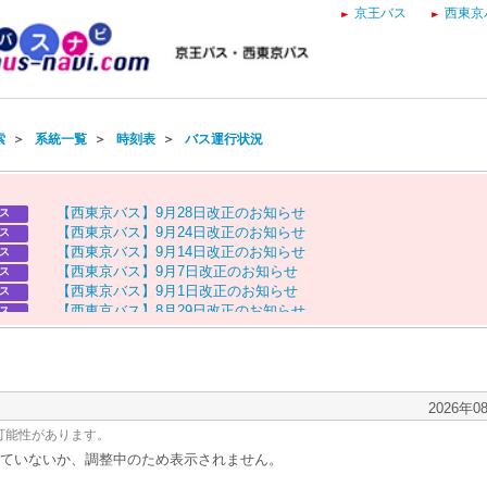
京王バス
西東京
索
＞
系統一覧
＞
時刻表
＞
バス運行状況
【
西
東
京
バ
ス
】
9
月
2
8
日
改
正
の
お
知
ら
せ
ス
【
西
東
京
バ
ス
】
9
月
2
4
日
改
正
の
お
知
ら
せ
ス
【
西
東
京
バ
ス
】
9
月
1
4
日
改
正
の
お
知
ら
せ
ス
【
西
東
京
バ
ス
】
9
月
7
日
改
正
の
お
知
ら
せ
ス
【
西
東
京
バ
ス
】
9
月
1
日
改
正
の
お
知
ら
せ
ス
【
西
東
京
バ
ス
】
8
月
2
9
日
改
正
の
お
知
ら
せ
ス
【
京
王
バ
ス
】
お
盆
ダ
イ
ヤ
の
お
知
ら
せ
ス
【
西
東
京
バ
ス
】
お
盆
ダ
イ
ヤ
の
お
知
ら
せ
ス
2026年0
可能性があります。
ていないか、調整中のため表示されません。