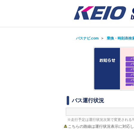
バスナビ.com
＞
乗換・時刻表検
バ
バ
バ
バ
バ
バ
バ
バ
バス運行状況
※走行予定は運行状況次第で変更される
こちらの路線は運行状況表示に対応し