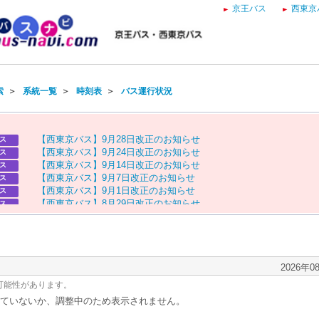
京王バス
西東京
索
＞
系統一覧
＞
時刻表
＞
バス運行状況
【
西
東
京
バ
ス
】
9
月
2
8
日
改
正
の
お
知
ら
せ
ス
【
西
東
京
バ
ス
】
9
月
2
4
日
改
正
の
お
知
ら
せ
ス
【
西
東
京
バ
ス
】
9
月
1
4
日
改
正
の
お
知
ら
せ
ス
【
西
東
京
バ
ス
】
9
月
7
日
改
正
の
お
知
ら
せ
ス
【
西
東
京
バ
ス
】
9
月
1
日
改
正
の
お
知
ら
せ
ス
【
西
東
京
バ
ス
】
8
月
2
9
日
改
正
の
お
知
ら
せ
ス
【
京
王
バ
ス
】
お
盆
ダ
イ
ヤ
の
お
知
ら
せ
ス
【
西
東
京
バ
ス
】
お
盆
ダ
イ
ヤ
の
お
知
ら
せ
ス
2026年0
可能性があります。
ていないか、調整中のため表示されません。