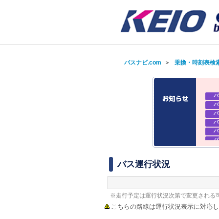
バスナビ.com
＞
乗換・時刻表検
バ
バ
バ
バ
バ
バ
バ
バ
バス運行状況
※走行予定は運行状況次第で変更される
こちらの路線は運行状況表示に対応し