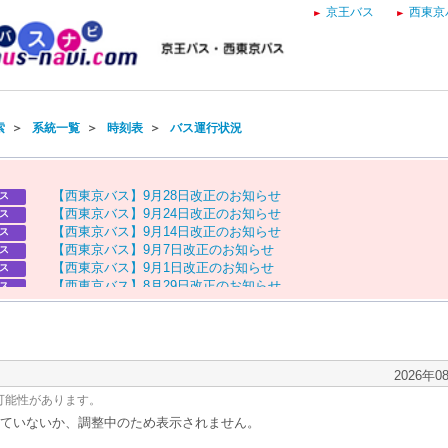
京王バス
西東京
索
＞
系統一覧
＞
時刻表
＞
バス運行状況
【
西
東
京
バ
ス
】
9
月
2
8
日
改
正
の
お
知
ら
せ
ス
【
西
東
京
バ
ス
】
9
月
2
4
日
改
正
の
お
知
ら
せ
ス
【
西
東
京
バ
ス
】
9
月
1
4
日
改
正
の
お
知
ら
せ
ス
【
西
東
京
バ
ス
】
9
月
7
日
改
正
の
お
知
ら
せ
ス
【
西
東
京
バ
ス
】
9
月
1
日
改
正
の
お
知
ら
せ
ス
【
西
東
京
バ
ス
】
8
月
2
9
日
改
正
の
お
知
ら
せ
ス
【
京
王
バ
ス
】
お
盆
ダ
イ
ヤ
の
お
知
ら
せ
ス
【
西
東
京
バ
ス
】
お
盆
ダ
イ
ヤ
の
お
知
ら
せ
ス
2026年0
可能性があります。
ていないか、調整中のため表示されません。