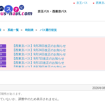
京王バス
西東京
索
＞
系統一覧
＞
時刻表
＞
バス運行状況
【
西
東
京
バ
ス
】
9
月
2
8
日
改
正
の
お
知
ら
せ
ス
【
西
東
京
バ
ス
】
9
月
2
4
日
改
正
の
お
知
ら
せ
ス
【
西
東
京
バ
ス
】
9
月
1
4
日
改
正
の
お
知
ら
せ
ス
【
西
東
京
バ
ス
】
9
月
7
日
改
正
の
お
知
ら
せ
ス
【
西
東
京
バ
ス
】
9
月
1
日
改
正
の
お
知
ら
せ
ス
【
西
東
京
バ
ス
】
8
月
2
9
日
改
正
の
お
知
ら
せ
ス
【
京
王
バ
ス
】
お
盆
ダ
イ
ヤ
の
お
知
ら
せ
ス
【
西
東
京
バ
ス
】
お
盆
ダ
イ
ヤ
の
お
知
ら
せ
ス
2026年0
可能性があります。
ていないか、調整中のため表示されません。