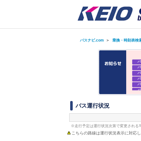
バスナビ.com
＞
乗換・時刻表検
バ
バ
バ
バ
バ
バ
バ
バ
バス運行状況
※走行予定は運行状況次第で変更される
こちらの路線は運行状況表示に対応し