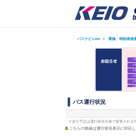
バスナビ.com
＞
乗換・時刻表検
バ
バ
バ
バ
バ
バ
バ
バ
バス運行状況
※走行予定は運行状況次第で変更される
こちらの路線は運行状況表示に対応し