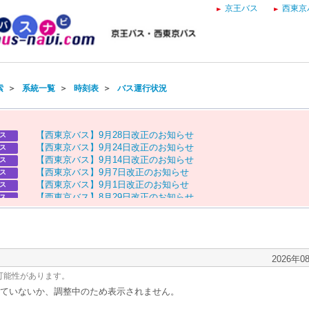
京王バス
西東京
索
＞
系統一覧
＞
時刻表
＞
バス運行状況
【
西
東
京
バ
ス
】
9
月
2
8
日
改
正
の
お
知
ら
せ
ス
【
西
東
京
バ
ス
】
9
月
2
4
日
改
正
の
お
知
ら
せ
ス
【
西
東
京
バ
ス
】
9
月
1
4
日
改
正
の
お
知
ら
せ
ス
【
西
東
京
バ
ス
】
9
月
7
日
改
正
の
お
知
ら
せ
ス
【
西
東
京
バ
ス
】
9
月
1
日
改
正
の
お
知
ら
せ
ス
【
西
東
京
バ
ス
】
8
月
2
9
日
改
正
の
お
知
ら
せ
ス
【
京
王
バ
ス
】
お
盆
ダ
イ
ヤ
の
お
知
ら
せ
ス
【
西
東
京
バ
ス
】
お
盆
ダ
イ
ヤ
の
お
知
ら
せ
ス
2026年0
可能性があります。
ていないか、調整中のため表示されません。