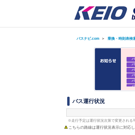
バスナビ.com
＞
乗換・時刻表検
バ
バ
バ
バ
バ
バ
バ
バ
バス運行状況
バ
バ
バ
※走行予定は運行状況次第で変更される
こちらの路線は運行状況表示に対応し