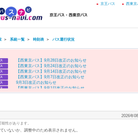
京王バス
西東京
索
＞
系統一覧
＞
時刻表
＞
バス運行状況
【
西
東
京
バ
ス
】
9
月
2
8
日
改
正
の
お
知
ら
せ
ス
【
西
東
京
バ
ス
】
9
月
2
4
日
改
正
の
お
知
ら
せ
ス
【
西
東
京
バ
ス
】
9
月
1
4
日
改
正
の
お
知
ら
せ
ス
【
西
東
京
バ
ス
】
9
月
7
日
改
正
の
お
知
ら
せ
ス
9
月
3
日
改
正
の
お
知
ら
せ
ス
【
西
東
京
バ
ス
】
9
月
1
日
改
正
の
お
知
ら
せ
ス
9
月
1
日
改
正
の
お
知
ら
せ
ス
【
西
東
京
バ
ス
】
8
月
2
9
日
改
正
の
お
知
ら
せ
ス
8
月
2
9
日
改
正
の
お
知
ら
せ
ス
【
京
王
バ
ス
】
お
盆
ダ
イ
ヤ
の
お
知
ら
せ
ス
【
西
東
京
バ
ス
】
お
盆
ダ
イ
ヤ
の
お
知
ら
せ
2026年0
ス
可能性があります。
ていないか、調整中のため表示されません。