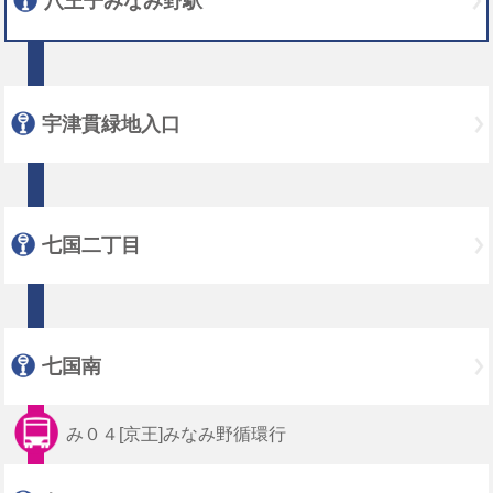
八王子みなみ野駅
宇津貫緑地入口
七国二丁目
七国南
み０４[京王]みなみ野循環行