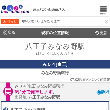
お知らせ
8件のお知らせがあります
戻る
現在の位置情報
更新
八王子みなみ野駅
はちおうじみなみのえき
み０４[京王]
みなみ野循環行
07:02現在のバス位置情報
み０４[京王]みなみ野循環行
約2分で発車します。
詳細
出発地
八王子みなみ野駅